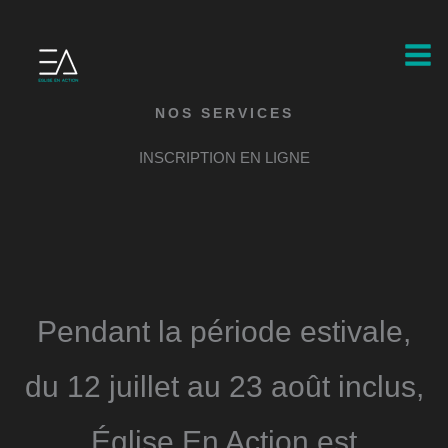
Aller
au
Mai
contenu
Men
NOS SERVICES
INSCRIPTION EN LIGNE
Pendant la période estivale,
du 12 juillet au 23 août inclus,
Église En Action est